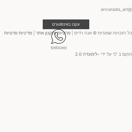
@ann
עקבו באינסטגרם
 הזכויות שמורות © אנה רדיס |
פרטיות ותקנון אתר
|
מדיניות פרטיות
וואטסאפ
קם ב ♡ על ידי –
לימונדה 2.0