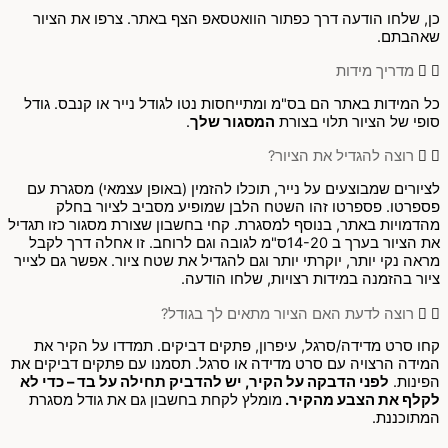
כן, שלחו הודעה דרך כפתור הוואטסאפ הצף באתר. צרפו את הציור
שאהבתם.
מדריך מידות
כל המידות באתר הם בס"מ ומתייחסות נטו לגודל נייר או קנבס. גודל
סופי של הציור תלוי בצורת
המסגור שלך
.
רוצה להגדיל את הציור?
לציורים שמבוצעים על נייר, תוכלו להזמין (באופן עצמאי) מסגרת עם
פספרטו. פספרטו זהו השטח הלבן שמופיע מסביב לציור בחלק
מהדמויות באתר, בנוסף למסגרת. קחי בחשבון שצורת מסגור כזו תגדיל
את הציור בערך ב 14-20ס"מ לגובה וגם לרוחב. זו אחלה דרך לקבל
מראה נקי יותר, יוקרתי יותר וגם להגדיל את שטח ציור. אפשר גם לצייר
ציור בהזמנה במידות רצויות, שלחו הודעה.
רוצה לדעת האם הציור מתאים לך בגודל?
קחו סרט מדידה/סרגל, עיפרון, פתקים דביקים. תמדדו על הקיר את
המידה הרצויה עם סרט מדידה או סרגל. תסמנו עם פתקים דביקים את
הפינות.
לפני הדבקה על הקיר, יש להדביק תחילה על בד – כדי לא
לקלף את הצבע מהקיר.
מומלץ לקחת בחשבון גם את גודל מסגרת
המתוכננת.