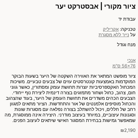
ציור מקורי | אבסטרקט יער
עבודת יד
טכניקה:
אקריליק
על
נייר ללא מסגרת
מנח וגודל
אנכי
56x76 ס"מ
ציור מופשט המתאר את האווירה השקטה של היער בשעות הבוקר
המוקדמות באמצעות קונטרסטים עזים של צבעים טבעיים. משיכות
המכחול האקספרסיביות יוצרות תחושת עומק ומסתורין, כאשר גווני
חום, צהוב, כחול ושחור מתמזגים בצורה דינמית ליצירת נוף ייחודי.
הצבעים הכהים משדרים את תחושת העומק של היער, בעוד שהצהוב
והכחול מוסיפים אלמנטים של אור והתחדשות. הציור מתאים למגוון
רחב של חללים, ויכול להשתלב בצורה נפלאה עם מסגרות שונות
וסגנונות עיצוביים, במיוחד בעיצוב מודרני. היצירה אינה ממוסגרת, מה
שמאפשר גמישות בבחירת המסגור האישי שיתאים לעיצוב הפנים.
₪
2,190