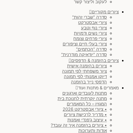
לעקוב וליצור קשר
ציורים מקוריים
סדרה "שברי זהות"
ציורי אבסטרקט
ציורי נוף וטבע
ציורי נשים ודמויות
ציורי פרחים וצומח
ציורי בעלי חיים וציפורים
סדרה "הכתמים"
סדרה "יודאיקה מודרנית"
ציורים בהזמנה & הדפסים
ציורים בהזמנה אישית
ציור משפחתי לפי תמונה
דיוקן אמנותי לפי תמונה
הדפסי נייר בהזמנה
מאמרים & מתנות ועוד
מתנות לעובדים וארגונים
מתנה יוקרתית לחנוכת בית
המגזין – כל המאמרים
• ציורי אבסטרקט 2026
• מדריך לרכישת ציורים
• עיצוב ג'פנדי ואמנות
• ציורים בהזמנה איך זה עובד?
אודות ותערוכות