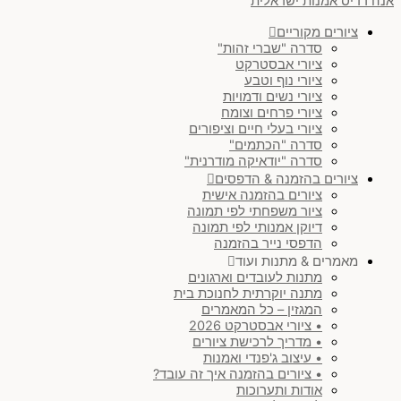
אנה רדיס אמנות ישראלית
ציורים מקוריים
סדרה "שברי זהות"
ציורי אבסטרקט
ציורי נוף וטבע
ציורי נשים ודמויות
ציורי פרחים וצומח
ציורי בעלי חיים וציפורים
סדרה "הכתמים"
סדרה "יודאיקה מודרנית"
ציורים בהזמנה & הדפסים
ציורים בהזמנה אישית
ציור משפחתי לפי תמונה
דיוקן אמנותי לפי תמונה
הדפסי נייר בהזמנה
מאמרים & מתנות ועוד
מתנות לעובדים וארגונים
מתנה יוקרתית לחנוכת בית
המגזין – כל המאמרים
• ציורי אבסטרקט 2026
• מדריך לרכישת ציורים
• עיצוב ג'פנדי ואמנות
• ציורים בהזמנה איך זה עובד?
אודות ותערוכות