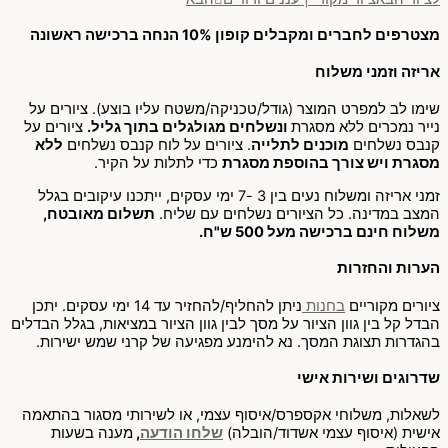
מצטרפים לחברים ומקבלים קופון 10% הנחה ברכישה ראשונה
אריזה וזמני משלוח
שימו לב למפרט המוצר (גודל/טכניקה/משטח עליו בוצע). ציורים על
נייר נמכרים ללא מסגרת
ונשלחים מגולגלים בתוך גליל.
ציורים על
קנבס נשלחים
מוכנים לתלייה
. ציורים על לוח קנבס נשלחים
ללא
מסגרת ויש צורך בהוספת מסגרת
כדי לתלות על הקיר.
זמני אריזה ומשלוח נעים בין 3 -7 ימי עסקים, ייתכנו עיקובים בגלל
המצב במדינה. כל הציורים נשלחים עם שליח.
תשלום מאובטח,
משלוח חינם ברכישה מעל 500 ש"ח.
הערות והחזרות
ציורים מקוריים
בחנות
ניתן להחליף/להחזיר עד 14 ימי עסקים. יתכן
הבדל קל בין גוון הציור על מסך לבין גוון הציור במציאות, בגלל הבדלים
בהגדרות תצוגת המסך. נא להימנע מפגיעה של קרני שמש ישירות.
שדרוגים ושירות אישי
לשאלות, משלוחי אקספרס/איסוף עצמי, או לשירותי מסגור בהתאמה
אישית (איסוף עצמי אשדוד/הובלה)
שלחו הודעה
,
מענה בשעות