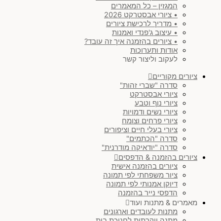
המגזין – כל המאמרים
• ציורי אבסטרקט 2026
• מדריך לרכישת ציורים
• עיצוב ג'פנדי ואמנות
• ציורים בהזמנה איך זה עובד?
אודות ותערוכות
לעקוב וליצור קשר
ציורים מקוריים
סדרה "שברי זהות"
ציורי אבסטרקט
ציורי נוף וטבע
ציורי נשים ודמויות
ציורי פרחים וצומח
ציורי בעלי חיים וציפורים
סדרה "הכתמים"
סדרה "יודאיקה מודרנית"
ציורים בהזמנה & הדפסים
ציורים בהזמנה אישית
ציור משפחתי לפי תמונה
דיוקן אמנותי לפי תמונה
הדפסי נייר בהזמנה
מאמרים & מתנות ועוד
מתנות לעובדים וארגונים
מתנה יוקרתית לחנוכת בית