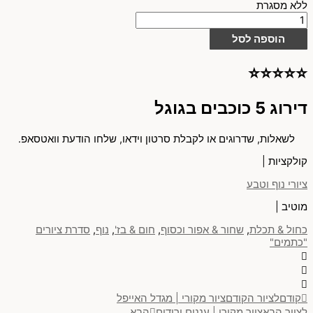
ללא מסגרת
הוספה לסל
⭐⭐⭐⭐⭐
דירוג 5 כוכבים בגוגל
לשאלות, שדרוגים או לקבלת סרטון וידאו, שלחו הודעת וואטסאפ.
קולקציות |
ציורי נוף וטבע
מוטיב |
כחול & תכלת
,
שחור & אפור וכסוף
,
חום & בז'
,
נוף
,
סדרת ציורים
"כתמים"
קודם
לציור הקודם
ציור מקורי | מגדל האייפל
לציור הבא
ציור מקורי | עננים ורודים
הבא