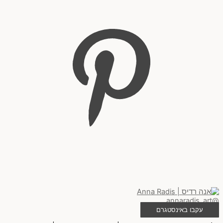
@annaradis_art
עקבו באינסטגרם