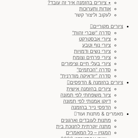
• ציורים בהזמנה איך זה עובד?
אודות ותערוכות
לעקוב וליצור קשר
ציורים מקוריים
סדרה "שברי זהות"
ציורי אבסטרקט
ציורי נוף וטבע
ציורי נשים ודמויות
ציורי פרחים וצומח
ציורי בעלי חיים וציפורים
סדרה "הכתמים"
סדרה "יודאיקה מודרנית"
ציורים בהזמנה & הדפסים
ציורים בהזמנה אישית
ציור משפחתי לפי תמונה
דיוקן אמנותי לפי תמונה
הדפסי נייר בהזמנה
מאמרים & מתנות ועוד
מתנות לעובדים וארגונים
מתנה יוקרתית לחנוכת בית
המגזין – כל המאמרים