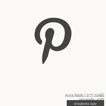
@annaradis_art
עקבו באינסטגרם