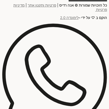
כל הזכויות שמורות © אנה רדיס |
פרטיות ותקנון אתר
|
מדיניות
פרטיות
הוקם ב ♡ על ידי –
לימונדה 2.0