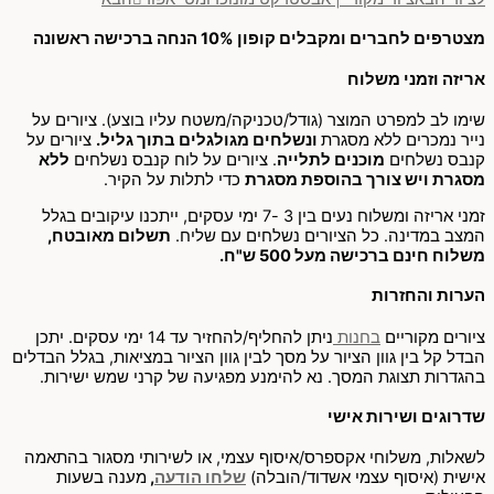
מצטרפים לחברים ומקבלים קופון 10% הנחה ברכישה ראשונה
אריזה וזמני משלוח
שימו לב למפרט המוצר (גודל/טכניקה/משטח עליו בוצע). ציורים על
נייר נמכרים ללא מסגרת
ונשלחים מגולגלים בתוך גליל.
ציורים על
קנבס נשלחים
מוכנים לתלייה
. ציורים על לוח קנבס נשלחים
ללא
מסגרת ויש צורך בהוספת מסגרת
כדי לתלות על הקיר.
זמני אריזה ומשלוח נעים בין 3 -7 ימי עסקים, ייתכנו עיקובים בגלל
המצב במדינה. כל הציורים נשלחים עם שליח.
תשלום מאובטח,
משלוח חינם ברכישה מעל 500 ש"ח.
הערות והחזרות
ציורים מקוריים
בחנות
ניתן להחליף/להחזיר עד 14 ימי עסקים. יתכן
הבדל קל בין גוון הציור על מסך לבין גוון הציור במציאות, בגלל הבדלים
בהגדרות תצוגת המסך. נא להימנע מפגיעה של קרני שמש ישירות.
שדרוגים ושירות אישי
לשאלות, משלוחי אקספרס/איסוף עצמי, או לשירותי מסגור בהתאמה
אישית (איסוף עצמי אשדוד/הובלה)
שלחו הודעה
,
מענה בשעות