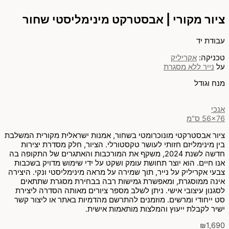
ציור מקורי | אבסטרקט מינימליסטי שחור
עבודת יד
טכניקה:
אקריליק
על
נייר ללא מסגרת
מנח וגודל
אנכי
56x76 ס"מ
ציור אבסטרקטי מונוכרומטי בשחור, אמנות ישראלית מקורית המשלבת
בין מינימליזם חזותי לעושר טקסטורלי. הציור, חלק מסדרת יצירות
חדשה לשנת 2024, משקף את המורכבות והאתגרים של התקופה בה
אנו חיים. הוא יוצר תחושת עומק ושקט על ידי שימוש מדויק בשכבות
צבעי אקריליק על נייר, תוך שמירה על מראה מינימליסטי ונקי. היצירה
אינה ממוסגרת, ומאפשרת גמישות רבה בבחירת מסגרת שתתאים
לסגנון עיצובי אישי. ניתן לשלב מספר ציורים מאותה הסדרה ליצירת
סט ייחודי ומרשים. מוזמנים להתרשם מהדמיות באתר או ליצור קשר
ישיר לקבלת ייעוץ והמלצות מותאמות אישית.
₪
1,690