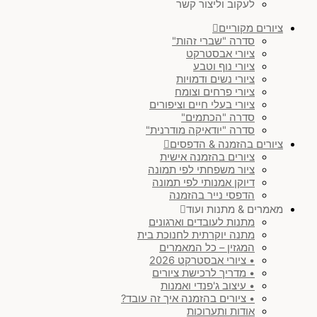
לעקוב וליצור קשר
ציורים מקוריים
סדרה "שברי זהות"
ציורי אבסטרקט
ציורי נוף וטבע
ציורי נשים ודמויות
ציורי פרחים וצומח
ציורי בעלי חיים וציפורים
סדרה "הכתמים"
סדרה "יודאיקה מודרנית"
ציורים בהזמנה & הדפסים
ציורים בהזמנה אישית
ציור משפחתי לפי תמונה
דיוקן אמנותי לפי תמונה
הדפסי נייר בהזמנה
מאמרים & מתנות ועוד
מתנות לעובדים וארגונים
מתנה יוקרתית לחנוכת בית
המגזין – כל המאמרים
• ציורי אבסטרקט 2026
• מדריך לרכישת ציורים
• עיצוב ג'פנדי ואמנות
• ציורים בהזמנה איך זה עובד?
אודות ותערוכות