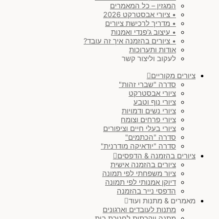
המגזין – כל המאמרים
• ציורי אבסטרקט 2026
• מדריך לרכישת ציורים
• עיצוב ג'פנדי ואמנות
• ציורים בהזמנה איך זה עובד?
אודות ותערוכות
לעקוב וליצור קשר
ציורים מקוריים
סדרה "שברי זהות"
ציורי אבסטרקט
ציורי נוף וטבע
ציורי נשים ודמויות
ציורי פרחים וצומח
ציורי בעלי חיים וציפורים
סדרה "הכתמים"
סדרה "יודאיקה מודרנית"
ציורים בהזמנה & הדפסים
ציורים בהזמנה אישית
ציור משפחתי לפי תמונה
דיוקן אמנותי לפי תמונה
הדפסי נייר בהזמנה
מאמרים & מתנות ועוד
מתנות לעובדים וארגונים
מתנה יוקרתית לחנוכת בית