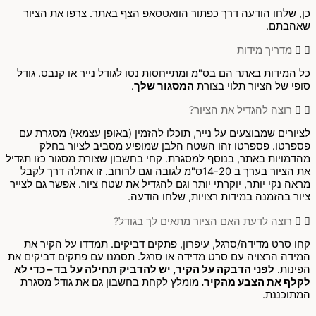
כן, שלחו הודעה דרך כפתור הוואטסאפ הצף באתר. צרפו את הציור
שאהבתם.
מדריך מידות
כל המידות באתר הם בס"מ ומתייחסות נטו לגודל נייר או קנבס. גודל
סופי של הציור תלוי בצורת
המסגור שלך
.
רוצה להגדיל את הציור?
לציורים שמבוצעים על נייר, תוכלו להזמין (באופן עצמאי) מסגרת עם
פספרטו. פספרטו זהו השטח הלבן שמופיע מסביב לציור בחלק
מהדמויות באתר, בנוסף למסגרת. קחי בחשבון שצורת מסגור כזו תגדיל
את הציור בערך ב 14-20ס"מ לגובה וגם לרוחב. זו אחלה דרך לקבל
מראה נקי יותר, יוקרתי יותר וגם להגדיל את שטח ציור. אפשר גם לצייר
ציור בהזמנה במידות רצויות, שלחו הודעה.
רוצה לדעת האם הציור מתאים לך בגודל?
קחו סרט מדידה/סרגל, עיפרון, פתקים דביקים. תמדדו על הקיר את
המידה הרצויה עם סרט מדידה או סרגל. תסמנו עם פתקים דביקים את
הפינות.
לפני הדבקה על הקיר, יש להדביק תחילה על בד – כדי לא
לקלף את הצבע מהקיר.
מומלץ לקחת בחשבון גם את גודל מסגרת
המתוכננת.