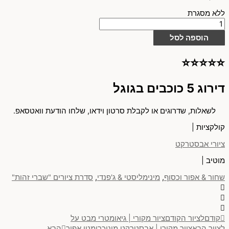
ללא מסגרת
הוספה לסל
⭐⭐⭐⭐⭐
דירוג 5 כוכבים בגוגל
לשאלות, שדרוגים או לקבלת סרטון וידאו, שלחו הודעת וואטסאפ.
קולקציות |
ציורי אבסטרקט
מוטיב |
שחור & אפור וכסוף
,
מינימליסטי & ג'פנדי
,
סדרת ציורים "שברי זהות"
קודם
לציור הקודם
ציור מקורי | גיאומטרי מבט על
לציור הבא
ציור מקורי | אבסטרקט מונוכרומטי אפור
הבא