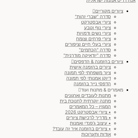
אנה רדיס אמנות ישראלית
ציורים מקוריים
סדרה "שברי זהות"
ציורי אבסטרקט
ציורי נוף וטבע
ציורי נשים ודמויות
ציורי פרחים וצומח
ציורי בעלי חיים וציפורים
סדרה "הכתמים"
סדרה "יודאיקה מודרנית"
ציורים בהזמנה & הדפסים
ציורים בהזמנה אישית
ציור משפחתי לפי תמונה
דיוקן אמנותי לפי תמונה
הדפסי נייר בהזמנה
מאמרים & מתנות ועוד
מתנות לעובדים וארגונים
מתנה יוקרתית לחנוכת בית
המגזין – כל המאמרים
• ציורי אבסטרקט 2026
• מדריך לרכישת ציורים
• עיצוב ג'פנדי ואמנות
• ציורים בהזמנה איך זה עובד?
אודות ותערוכות