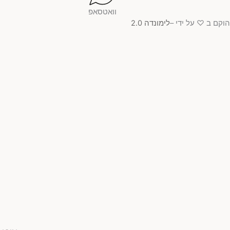
וואטסאפ
קם ב ♡ על ידי –
לימונדה 2.0