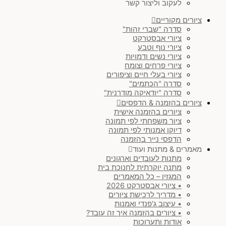
לעקוב וליצור קשר
חום & בז'
(
0
)
ציורים מקוריים
סדרה "שברי זהות"
חושני
(
0
)
ציורי אבסטרקט
ציורי נוף וטבע
ציורי נשים ודמויות
צבעוני
(
0
)
ציורי פרחים וצומח
ציורי בעלי חיים וציפורים
סדרה "הכתמים"
מינימליסטי & ג'פנדי
(
0
)
סדרה "יודאיקה מודרנית"
ציורים בהזמנה & הדפסים
ציורים בהזמנה אישית
יודאיקה מודרנית
(
0
)
ציור משפחתי לפי תמונה
דיוקן אמנותי לפי תמונה
סט ציורים
(
0
)
הדפסי נייר בהזמנה
מאמרים & מתנות ועוד
מתנות לעובדים וארגונים
נוף
(
0
)
מתנה יוקרתית לחנוכת בית
המגזין – כל המאמרים
• ציורי אבסטרקט 2026
עולם החי
(
0
)
• מדריך לרכישת ציורים
• עיצוב ג'פנדי ואמנות
• ציורים בהזמנה איך זה עובד?
)
SOLD
(
0
אודות ותערוכות