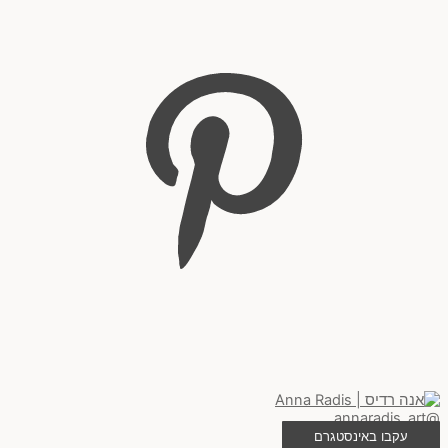
@annaradis_art
עקבו באינסטגרם