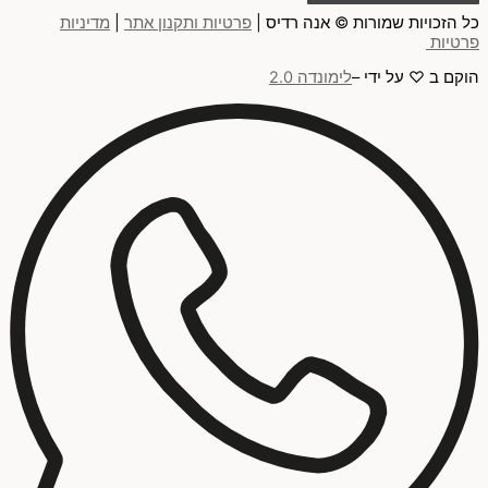
כל הזכויות שמורות © אנה רדיס |
פרטיות ותקנון אתר
|
מדיניות
פרטיות
הוקם ב ♡ על ידי –
לימונדה 2.0