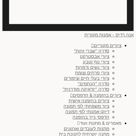
אנכי
(
0
)
אופקי
(
0
)
אנה רדיס - אמנות מקורית
אופקי או אנכי
(
0
)
ציורים מקוריים
סדרה "שברי זהות"
זוג בסידור אופקי
(
0
)
ציורי אבסטרקט
ציורי נוף וטבע
שלישיה בסידור אופקי
(
0
)
ציורי נשים ודמויות
ציורי פרחים וצומח
ריבוע
(
0
)
ציורי בעלי חיים וציפורים
סדרה "הכתמים"
עיגול
(
0
)
סדרה "יודאיקה מודרנית"
ציורים בהזמנה & הדפסים
זוג בסידור אנכי
(
0
)
ציורים בהזמנה אישית
ציור משפחתי לפי תמונה
לנקות הכל
דיוקן אמנותי לפי תמונה
הדפסי נייר בהזמנה
מאמרים & מתנות ועוד
מתנות לעובדים וארגונים
מתנה יוקרתית לחנוכת בית