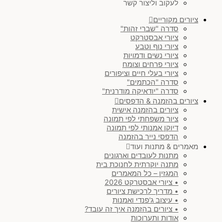
לעקוב וליצור קשר
חום & בז'
(
0
)
ציורים מקוריים
סדרה "שברי זהות"
חושני
(
0
)
ציורי אבסטרקט
ציורי נוף וטבע
ציורי נשים ודמויות
צבעוני
(
0
)
ציורי פרחים וצומח
ציורי בעלי חיים וציפורים
סדרה "הכתמים"
מינימליסטי & ג'פנדי
(
0
)
סדרה "יודאיקה מודרנית"
ציורים בהזמנה & הדפסים
ציורים בהזמנה אישית
יודאיקה מודרנית
(
0
)
ציור משפחתי לפי תמונה
דיוקן אמנותי לפי תמונה
סט ציורים
(
0
)
הדפסי נייר בהזמנה
מאמרים & מתנות ועוד
מתנות לעובדים וארגונים
נוף
(
0
)
מתנה יוקרתית לחנוכת בית
המגזין – כל המאמרים
• ציורי אבסטרקט 2026
עולם החי
(
0
)
• מדריך לרכישת ציורים
• עיצוב ג'פנדי ואמנות
• ציורים בהזמנה איך זה עובד?
)
SOLD
(
0
אודות ותערוכות