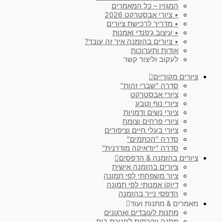
המגזין – כל המאמרים
• ציורי אבסטרקט 2026
• מדריך לרכישת ציורים
• עיצוב ג'פנדי ואמנות
• ציורים בהזמנה איך זה עובד?
אודות ותערוכות
לעקוב וליצור קשר
ציורים מקוריים
סדרה "שברי זהות"
ציורי אבסטרקט
ציורי נוף וטבע
ציורי נשים ודמויות
ציורי פרחים וצומח
ציורי בעלי חיים וציפורים
סדרה "הכתמים"
סדרה "יודאיקה מודרנית"
ציורים בהזמנה & הדפסים
ציורים בהזמנה אישית
ציור משפחתי לפי תמונה
דיוקן אמנותי לפי תמונה
הדפסי נייר בהזמנה
מאמרים & מתנות ועוד
מתנות לעובדים וארגונים
מתנה יוקרתית לחנוכת בית