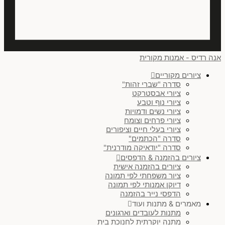
אנכי
(
0
)
אופקי
(
0
)
אנה רדיס - אמנות מקורית
אופקי או אנכי
(
0
)
ציורים מקוריים
סדרה "שברי זהות"
זוג בסידור אופקי
(
0
)
ציורי אבסטרקט
ציורי נוף וטבע
שלישיה בסידור אופקי
(
0
)
ציורי נשים ודמויות
ציורי פרחים וצומח
ריבוע
(
0
)
ציורי בעלי חיים וציפורים
סדרה "הכתמים"
עיגול
(
0
)
סדרה "יודאיקה מודרנית"
ציורים בהזמנה & הדפסים
זוג בסידור אנכי
(
0
)
ציורים בהזמנה אישית
ציור משפחתי לפי תמונה
לנקות הכל
דיוקן אמנותי לפי תמונה
הדפסי נייר בהזמנה
מאמרים & מתנות ועוד
מתנות לעובדים וארגונים
מתנה יוקרתית לחנוכת בית