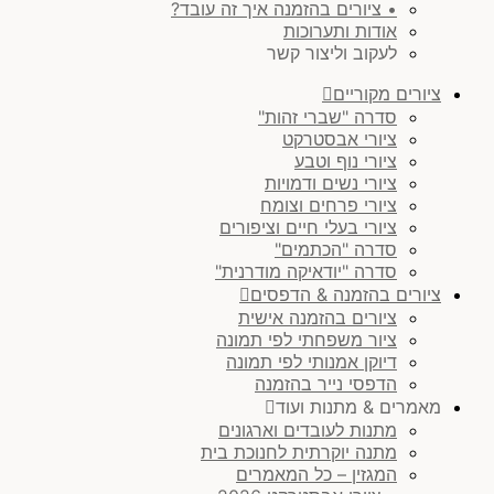
• ציורים בהזמנה איך זה עובד?
אודות ותערוכות
לעקוב וליצור קשר
ציורים מקוריים
סדרה "שברי זהות"
ציורי אבסטרקט
ציורי נוף וטבע
ציורי נשים ודמויות
ציורי פרחים וצומח
ציורי בעלי חיים וציפורים
סדרה "הכתמים"
סדרה "יודאיקה מודרנית"
ציורים בהזמנה & הדפסים
ציורים בהזמנה אישית
ציור משפחתי לפי תמונה
דיוקן אמנותי לפי תמונה
הדפסי נייר בהזמנה
מאמרים & מתנות ועוד
מתנות לעובדים וארגונים
מתנה יוקרתית לחנוכת בית
המגזין – כל המאמרים