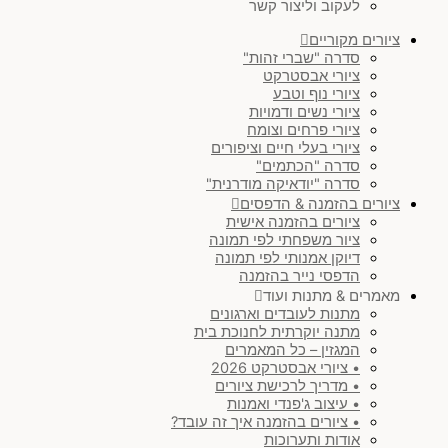
לעקוב וליצור קשר
ציורים מקוריים
סדרה "שברי זהות"
ציורי אבסטרקט
ציורי נוף וטבע
ציורי נשים ודמויות
ציורי פרחים וצומח
ציורי בעלי חיים וציפורים
סדרה "הכתמים"
סדרה "יודאיקה מודרנית"
ציורים בהזמנה & הדפסים
ציורים בהזמנה אישית
ציור משפחתי לפי תמונה
דיוקן אמנותי לפי תמונה
הדפסי נייר בהזמנה
מאמרים & מתנות ועוד
מתנות לעובדים וארגונים
מתנה יוקרתית לחנוכת בית
המגזין – כל המאמרים
• ציורי אבסטרקט 2026
• מדריך לרכישת ציורים
• עיצוב ג'פנדי ואמנות
• ציורים בהזמנה איך זה עובד?
אודות ותערוכות