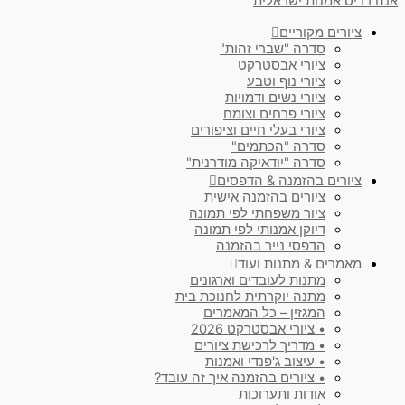
אנה רדיס אמנות ישראלית
ציורים מקוריים
סדרה "שברי זהות"
ציורי אבסטרקט
ציורי נוף וטבע
ציורי נשים ודמויות
ציורי פרחים וצומח
ציורי בעלי חיים וציפורים
סדרה "הכתמים"
סדרה "יודאיקה מודרנית"
ציורים בהזמנה & הדפסים
ציורים בהזמנה אישית
ציור משפחתי לפי תמונה
דיוקן אמנותי לפי תמונה
הדפסי נייר בהזמנה
מאמרים & מתנות ועוד
מתנות לעובדים וארגונים
מתנה יוקרתית לחנוכת בית
המגזין – כל המאמרים
• ציורי אבסטרקט 2026
• מדריך לרכישת ציורים
• עיצוב ג'פנדי ואמנות
• ציורים בהזמנה איך זה עובד?
אודות ותערוכות