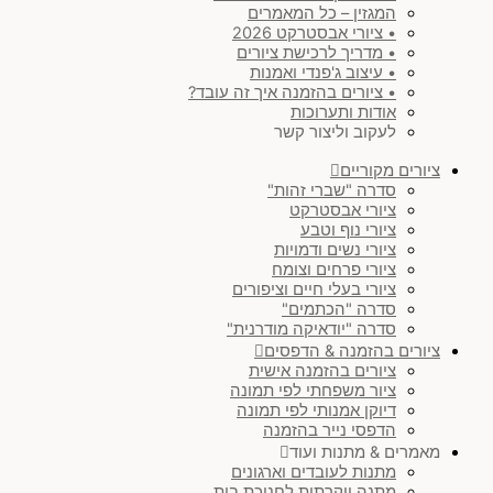
המגזין – כל המאמרים
• ציורי אבסטרקט 2026
• מדריך לרכישת ציורים
• עיצוב ג'פנדי ואמנות
• ציורים בהזמנה איך זה עובד?
אודות ותערוכות
לעקוב וליצור קשר
ציורים מקוריים
סדרה "שברי זהות"
ציורי אבסטרקט
ציורי נוף וטבע
ציורי נשים ודמויות
ציורי פרחים וצומח
ציורי בעלי חיים וציפורים
סדרה "הכתמים"
סדרה "יודאיקה מודרנית"
ציורים בהזמנה & הדפסים
ציורים בהזמנה אישית
ציור משפחתי לפי תמונה
דיוקן אמנותי לפי תמונה
הדפסי נייר בהזמנה
מאמרים & מתנות ועוד
מתנות לעובדים וארגונים
מתנה יוקרתית לחנוכת בית