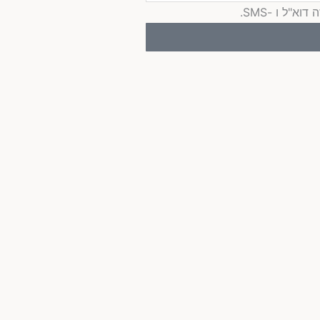
"ל ו -SMS.