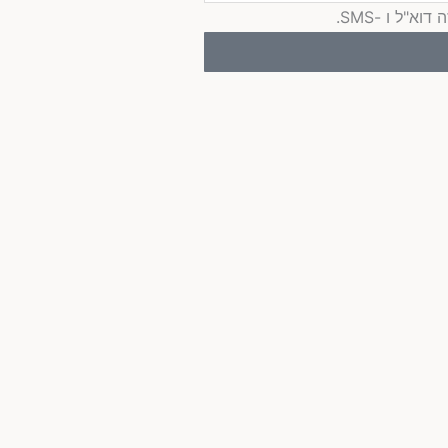
"ל ו -SMS.