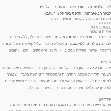
קודם
לציור הקודם
ורד גאה | הדפס ציור על נייר
לציור הבא
אמהות | הדפס ציור על נייר
הבא
מאות תגובות של לקוחות מרוצים ברשת
⭐⭐⭐⭐⭐
ON GOOGLE
אריזה ומשלוח
הדפסי נייר מודפסים
בהזמנה אישית
במיוחד בשבילך, ללא שוליים
לבנים.
נשלחים
ללא מסגרת,
מגולגלים בתוך גליל קשיח עם שליח
.
זמני
הדפסה, אריזה ומשלוח נעים בין 7 עד 13 ימי עסקים, ייתכנו עיקובים.
הערות
יתכן הבדל קל בין גוון הציור על מסך לבין גוון הציור במציאות עקב הבדלי
תצוגה והגדרות המסך. ההדמיות והמסגרות להמחשה בלבד. יש צורך
למסגר את הציור באופן עצמאי ולהימנע מפגיעה של קרני שמש ישירות.
לא ניתן לבטל/להחזיר הדפסים שיוצרו במיוחד בשבילך.
שדרוגים
אפשר לשדרג את ההדפס עם
מסגרת עבודת יד יוקרתית
בהזמנה