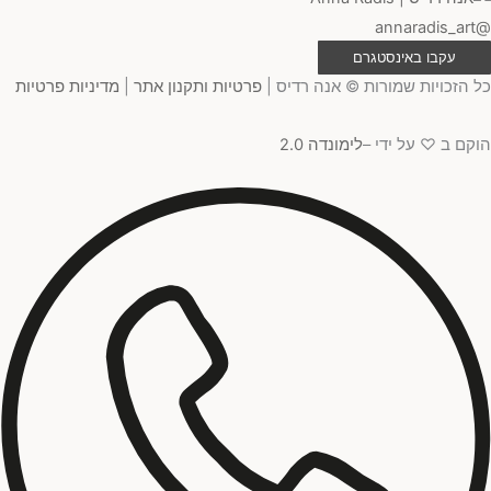
@annaradis_art
עקבו באינסטגרם
כל הזכויות שמורות © אנה רדיס |
פרטיות ותקנון אתר
|
מדיניות פרטיות
הוקם ב ♡ על ידי –
לימונדה 2.0