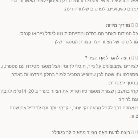
אישית ובעיצוב אישי. אופציה זו זמינה רק באיסוף עצמי מאשדוד. לוח
זמנים כשבועיים, לפרטים שלחו הודעה.
מדריך מידות
כל המידות באתר הם בס"מ ומתייחסות נטו לגודל נייר או קנבס.
גודל סופי של הציור תלוי בצורת המסגור שלך.
רוצה להגדיל את הציור?
לציורים שמבוצעים על נייר, תוכלי להזמין אצל מסגר מסגרת עם פספרטו.
פספרטו זהו שטח לבן שמופיע מסביב לציור בחלק מהדמויות באתר,
בנוסף למסגרת.
קחי בחשבון שצורת מסגור כזו תגדיל את הציור בערך ב 14-20ס"מ לגובה
וגם לרוחב.
זו אחלה דרך לקבל מראה נקי יותר, יוקרתי יותר וגם להגדיל את שטח
ציור.
רוצה לדעת האם הציור מתאים לך בגודל?