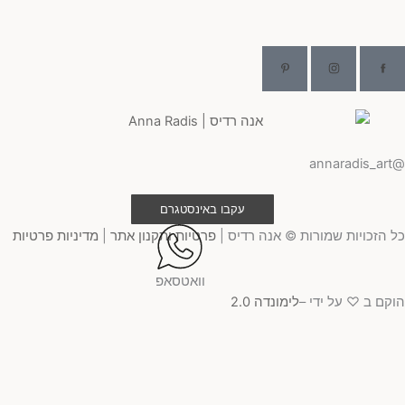
@ann
עקבו באינסטגרם
 הזכויות שמורות © אנה רדיס |
פרטיות ותקנון אתר
|
מדיניות פרטיות
וואטסאפ
קם ב ♡ על ידי –
לימונדה 2.0