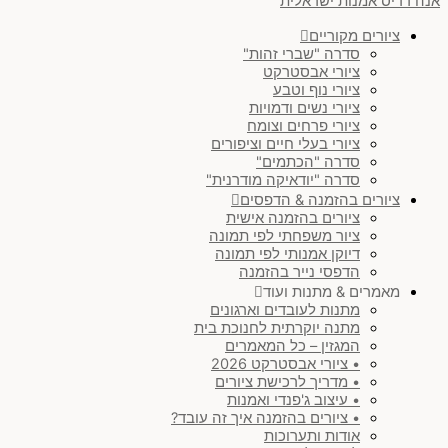
אנה רדיס אמנות ישראלית
ציורים מקוריים
סדרה "שברי זהות"
ציורי אבסטרקט
ציורי נוף וטבע
ציורי נשים ודמויות
ציורי פרחים וצומח
ציורי בעלי חיים וציפורים
סדרה "הכתמים"
סדרה "יודאיקה מודרנית"
ציורים בהזמנה & הדפסים
ציורים בהזמנה אישית
ציור משפחתי לפי תמונה
דיוקן אמנותי לפי תמונה
הדפסי נייר בהזמנה
מאמרים & מתנות ועוד
מתנות לעובדים וארגונים
מתנה יוקרתית לחנוכת בית
המגזין – כל המאמרים
• ציורי אבסטרקט 2026
• מדריך לרכישת ציורים
• עיצוב ג'פנדי ואמנות
• ציורים בהזמנה איך זה עובד?
אודות ותערוכות