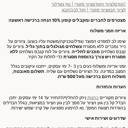
קודם
לציור הקודם
ציור מקורי | נוף מגדלור
לציור הבא
ציור מקורי | חול לבן
הבא
מצטרפים לחברים ומקבלים קופון 10% הנחה ברכישה ראשונה
אריזה וזמני משלוח
שימו לב למפרט המוצר (גודל/טכניקה/משטח עליו בוצע). ציורים על
נייר נמכרים ללא מסגרת
ונשלחים מגולגלים בתוך גליל.
ציורים על
קנבס נשלחים
מוכנים לתלייה
. ציורים על לוח קנבס נשלחים
ללא
מסגרת ויש צורך בהוספת מסגרת
כדי לתלות על הקיר.
זמני אריזה ומשלוח נעים בין 3 -7 ימי עסקים, ייתכנו עיקובים בגלל
המצב במדינה. כל הציורים נשלחים עם שליח.
תשלום מאובטח,
משלוח חינם ברכישה מעל 500 ש"ח.
הערות והחזרות
ציורים מקוריים
בחנות
ניתן להחליף/להחזיר עד 14 ימי עסקים. יתכן
הבדל קל בין גוון הציור על מסך לבין גוון הציור במציאות, בגלל הבדלים
בהגדרות תצוגת המסך. נא להימנע מפגיעה של קרני שמש ישירות.
שדרוגים ושירות אישי