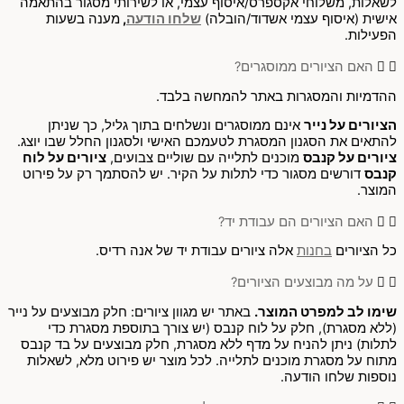
לשאלות, משלוחי אקספרס/איסוף עצמי, או לשירותי מסגור בהתאמה
אישית (איסוף עצמי אשדוד/הובלה)
שלחו הודעה
,
מענה בשעות
הפעילות.
האם הציורים ממוסגרים?
ההדמיות והמסגרות באתר להמחשה בלבד.
הציורים על נייר
אינם ממוסגרים ונשלחים בתוך גליל, כך שניתן
להתאים את הסגנון המסגרת לטעמכם האישי ולסגנון החלל שבו יוצג.
ציורים על קנבס
מוכנים לתלייה עם שוליים צבועים,
ציורים על לוח
קנבס
דורשים מסגור כדי לתלות על הקיר. יש להסתמך רק על פירוט
המוצר.
האם הציורים הם עבודת יד?
כל הציורים
בחנות
אלה ציורים עבודת יד של אנה רדיס.
על מה מבוצעים הציורים?
שימו לב למפרט המוצר.
באתר יש מגוון ציורים: חלק מבוצעים על נייר
(ללא מסגרת), חלק על לוח קנבס (יש צורך בתוספת מסגרת כדי
לתלות) ניתן להניח על מדף ללא מסגרת, חלק מבוצעים על בד קנבס
מתוח על מסגרת מוכנים לתלייה. לכל מוצר יש פירוט מלא, לשאלות
נוספות שלחו הודעה.