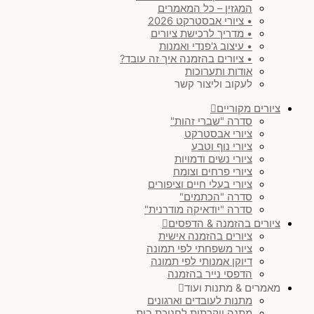
המגזין – כל המאמרים
• ציורי אבסטרקט 2026
• מדריך לרכישת ציורים
• עיצוב ג'פנדי ואמנות
• ציורים בהזמנה איך זה עובד?
אודות ותערוכות
לעקוב וליצור קשר
ציורים מקוריים
סדרה "שברי זהות"
ציורי אבסטרקט
ציורי נוף וטבע
ציורי נשים ודמויות
ציורי פרחים וצומח
ציורי בעלי חיים וציפורים
סדרה "הכתמים"
סדרה "יודאיקה מודרנית"
ציורים בהזמנה & הדפסים
ציורים בהזמנה אישית
ציור משפחתי לפי תמונה
דיוקן אמנותי לפי תמונה
הדפסי נייר בהזמנה
מאמרים & מתנות ועוד
מתנות לעובדים וארגונים
מתנה יוקרתית לחנוכת בית