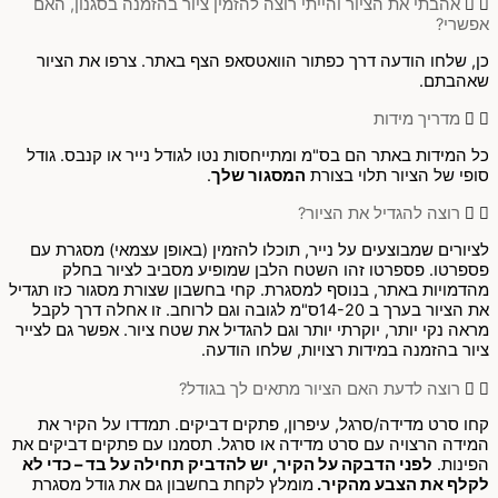
אהבתי את הציור והייתי רוצה להזמין ציור בהזמנה בסגנון, האם
אפשרי?
כן, שלחו הודעה דרך כפתור הוואטסאפ הצף באתר. צרפו את הציור
שאהבתם.
מדריך מידות
כל המידות באתר הם בס"מ ומתייחסות נטו לגודל נייר או קנבס. גודל
סופי של הציור תלוי בצורת
המסגור שלך
.
רוצה להגדיל את הציור?
לציורים שמבוצעים על נייר, תוכלו להזמין (באופן עצמאי) מסגרת עם
פספרטו. פספרטו זהו השטח הלבן שמופיע מסביב לציור בחלק
מהדמויות באתר, בנוסף למסגרת. קחי בחשבון שצורת מסגור כזו תגדיל
את הציור בערך ב 14-20ס"מ לגובה וגם לרוחב. זו אחלה דרך לקבל
מראה נקי יותר, יוקרתי יותר וגם להגדיל את שטח ציור. אפשר גם לצייר
ציור בהזמנה במידות רצויות, שלחו הודעה.
רוצה לדעת האם הציור מתאים לך בגודל?
קחו סרט מדידה/סרגל, עיפרון, פתקים דביקים. תמדדו על הקיר את
המידה הרצויה עם סרט מדידה או סרגל. תסמנו עם פתקים דביקים את
הפינות.
לפני הדבקה על הקיר, יש להדביק תחילה על בד – כדי לא
לקלף את הצבע מהקיר.
מומלץ לקחת בחשבון גם את גודל מסגרת