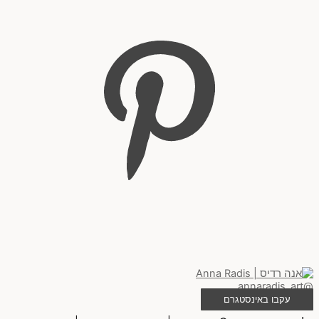
@annaradis_art
עקבו באינסטגרם