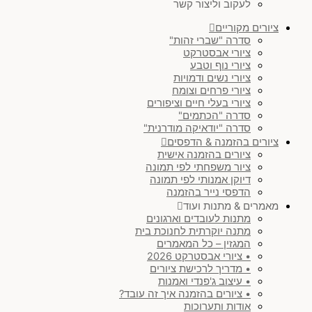
לעקוב וליצור קשר
ציורים מקוריים
סדרה "שברי זהות"
ציורי אבסטרקט
ציורי נוף וטבע
ציורי נשים ודמויות
ציורי פרחים וצומח
ציורי בעלי חיים וציפורים
סדרה "הכתמים"
סדרה "יודאיקה מודרנית"
ציורים בהזמנה & הדפסים
ציורים בהזמנה אישית
ציור משפחתי לפי תמונה
דיוקן אמנותי לפי תמונה
הדפסי נייר בהזמנה
מאמרים & מתנות ועוד
מתנות לעובדים וארגונים
מתנה יוקרתית לחנוכת בית
המגזין – כל המאמרים
• ציורי אבסטרקט 2026
• מדריך לרכישת ציורים
• עיצוב ג'פנדי ואמנות
• ציורים בהזמנה איך זה עובד?
אודות ותערוכות