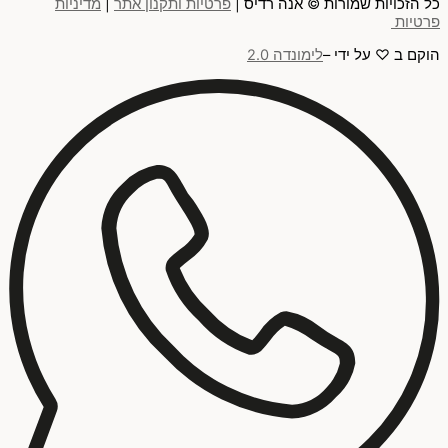
כל הזכויות שמורות © אנה רדיס |
פרטיות ותקנון אתר
|
מדיניות
פרטיות
הוקם ב ♡ על ידי –
לימונדה 2.0