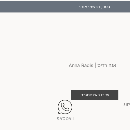
בטח, תרשמי אותי
עקבו באינסטגרם
יות
וואטסאפ