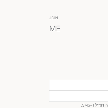
JOIN
ME
"ל ו -SMS.