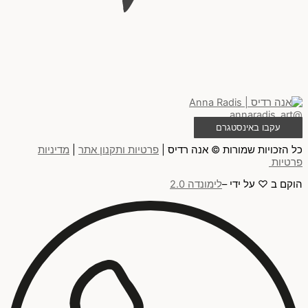
@annaradis_art
עקבו באינסטגרם
כל הזכויות שמורות © אנה רדיס |
פרטיות ותקנון אתר
|
מדיניות
פרטיות
הוקם ב ♡ על ידי –
לימונדה 2.0