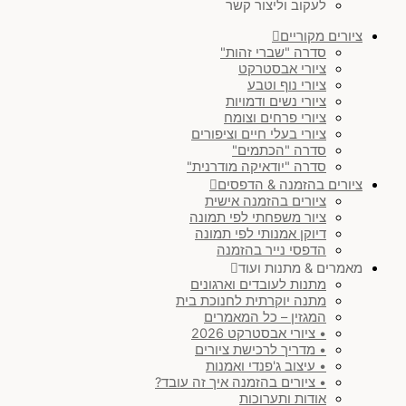
לעקוב וליצור קשר
ציורים מקוריים
צבעוני
(
0
)
סדרה "שברי זהות"
ציורי אבסטרקט
ציורי נוף וטבע
מינימליסטי & ג'פנדי
(
0
)
ציורי נשים ודמויות
ציורי פרחים וצומח
יודאיקה מודרנית
(
0
)
ציורי בעלי חיים וציפורים
סדרה "הכתמים"
סדרה "יודאיקה מודרנית"
סט ציורים
(
0
)
ציורים בהזמנה & הדפסים
ציורים בהזמנה אישית
ציור משפחתי לפי תמונה
נוף
(
0
)
דיוקן אמנותי לפי תמונה
הדפסי נייר בהזמנה
מאמרים & מתנות ועוד
עולם החי
(
0
)
מתנות לעובדים וארגונים
מתנה יוקרתית לחנוכת בית
המגזין – כל המאמרים
)
SOLD
(
0
• ציורי אבסטרקט 2026
• מדריך לרכישת ציורים
סגול
(
0
)
• עיצוב ג'פנדי ואמנות
• ציורים בהזמנה איך זה עובד?
אודות ותערוכות