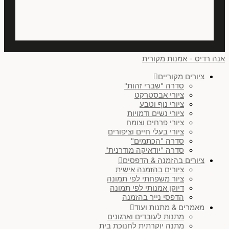
זוג בסידור אופקי
(
0
)
שלישיה בסידור אופקי
(
0
)
ריבוע
(
0
)
אנה רדיס - אמנות מקורית
עיגול
(
0
)
ציורים מקוריים
סדרה "שברי זהות"
זוג בסידור אנכי
(
0
)
ציורי אבסטרקט
ציורי נוף וטבע
לנקות הכל
ציורי נשים ודמויות
ציורי פרחים וצומח
ציורי בעלי חיים וציפורים
סדרה "הכתמים"
סדרה "יודאיקה מודרנית"
ציורים בהזמנה & הדפסים
ציורים בהזמנה אישית
ציור משפחתי לפי תמונה
דיוקן אמנותי לפי תמונה
הדפסי נייר בהזמנה
מאמרים & מתנות ועוד
מתנות לעובדים וארגונים
מתנה יוקרתית לחנוכת בית