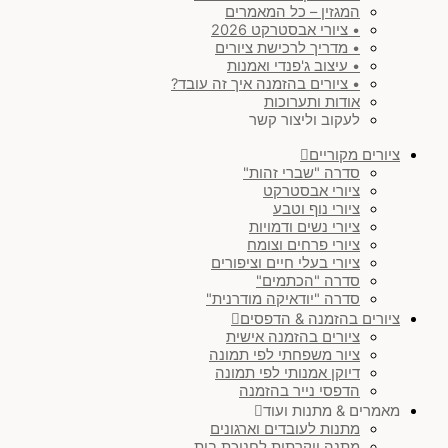
המגזין – כל המאמרים
• ציורי אבסטרקט 2026
• מדריך לרכישת ציורים
• עיצוב ג'פנדי ואמנות
• ציורים בהזמנה איך זה עובד?
אודות ותערוכות
לעקוב וליצור קשר
ציורים מקוריים
סדרה "שברי זהות"
ציורי אבסטרקט
ציורי נוף וטבע
ציורי נשים ודמויות
ציורי פרחים וצומח
ציורי בעלי חיים וציפורים
סדרה "הכתמים"
סדרה "יודאיקה מודרנית"
ציורים בהזמנה & הדפסים
ציורים בהזמנה אישית
ציור משפחתי לפי תמונה
דיוקן אמנותי לפי תמונה
הדפסי נייר בהזמנה
מאמרים & מתנות ועוד
מתנות לעובדים וארגונים
מתנה יוקרתית לחנוכת בית