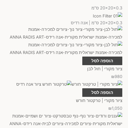
20x20x0.3 ס"מ
אקריליק
(
0
)
20x20x0.3 ס"מ | אנה רדיס
דיו
(
0
)
שילוב צבעי מים, אקריליק ודיו
(
0
)
הוספה לסל
הדפס על נייר
(
0
)
ציור מקורי | חול לבן
₪
980
עיפרון גרפיט
(
0
)
הוספה לסל
מנח ציור
ציור מקורי | טרקטור חורש
₪
1,050
אנכי
(
0
)