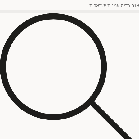
ציורי נוף וטבע
(
0
)
אנה רדיס אמנות ישראלית
ציורי נשים ודמויות
(
0
)
ציורי פרחים וצומח
(
0
)
מוטיב
כחול & תכלת
(
0
)
ירוק & טורקיז
(
0
)
שחור & אפור וכסוף
(
0
)
ורוד
(
0
)