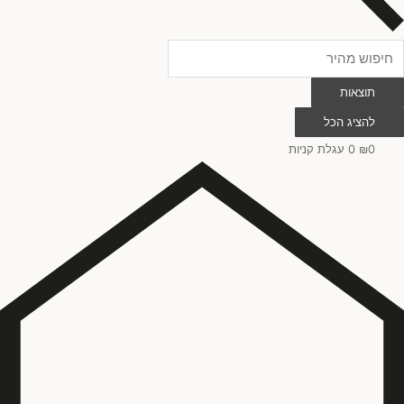
ים
(
0
)
תוצאות
חום & בז'
(
0
)
להציג הכל
0
₪
0
עגלת קניות
חושני
(
0
)
צבעוני
(
0
)
מינימליסטי & ג'פנדי
(
0
)
יודאיקה מודרנית
(
0
)
סט ציורים
(
0
)