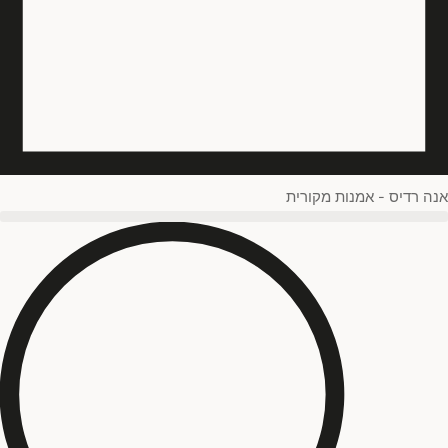
נוף
(
0
)
עולם החי
(
0
)
)
SOLD
(
0
אנה רדיס - אמנות מקורית
סגול
(
0
)
צהוב
(
0
)
אדום
(
0
)
פחות מאלף ש"ח
(
0
)