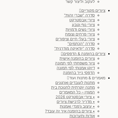
לעקוב וליצור קשר
חום & בז'
(
0
)
ציורים מקוריים
סדרה "שברי זהות"
חושני
(
0
)
ציורי אבסטרקט
ציורי נוף וטבע
ציורי נשים ודמויות
צבעוני
(
0
)
ציורי פרחים וצומח
ציורי בעלי חיים וציפורים
סדרה "הכתמים"
מינימליסטי & ג'פנדי
(
0
)
סדרה "יודאיקה מודרנית"
ציורים בהזמנה & הדפסים
ציורים בהזמנה אישית
יודאיקה מודרנית
(
0
)
ציור משפחתי לפי תמונה
דיוקן אמנותי לפי תמונה
סט ציורים
(
0
)
הדפסי נייר בהזמנה
מאמרים & מתנות ועוד
מתנות לעובדים וארגונים
נוף
(
0
)
מתנה יוקרתית לחנוכת בית
המגזין – כל המאמרים
• ציורי אבסטרקט 2026
עולם החי
(
0
)
• מדריך לרכישת ציורים
• עיצוב ג'פנדי ואמנות
• ציורים בהזמנה איך זה עובד?
)
SOLD
(
0
אודות ותערוכות