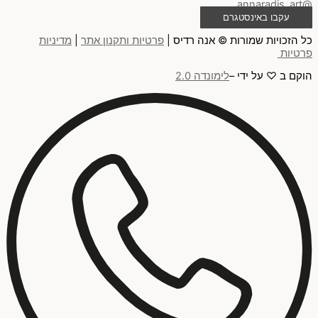
@annaradis_art
עקבו באינסטגרם
כל הזכויות שמורות © אנה רדיס |
פרטיות ותקנון אתר
|
מדיניות
פרטיות
הוקם ב ♡ על ידי –
לימונדה 2.0