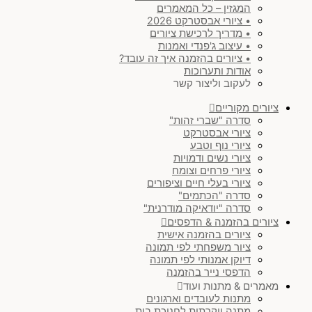
המגזין – כל המאמרים
• ציורי אבסטרקט 2026
• מדריך לרכישת ציורים
• עיצוב ג'פנדי ואמנות
• ציורים בהזמנה איך זה עובד?
אודות ותערוכות
לעקוב וליצור קשר
ציורים מקוריים
סדרה "שברי זהות"
ציורי אבסטרקט
ציורי נוף וטבע
ציורי נשים ודמויות
ציורי פרחים וצומח
ציורי בעלי חיים וציפורים
סדרה "הכתמים"
סדרה "יודאיקה מודרנית"
ציורים בהזמנה & הדפסים
ציורים בהזמנה אישית
ציור משפחתי לפי תמונה
דיוקן אמנותי לפי תמונה
הדפסי נייר בהזמנה
מאמרים & מתנות ועוד
מתנות לעובדים וארגונים
מתנה יוקרתית לחנוכת בית