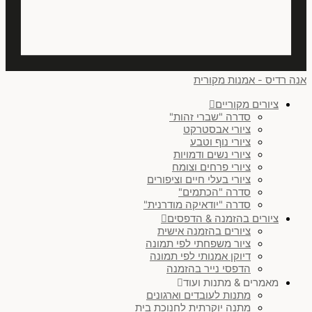
אנכי
(
0
)
אופקי
(
0
)
אנה רדיס - אמנות מקורית
אופקי או אנכי
(
0
)
ציורים מקוריים
סדרה "שברי זהות"
זוג בסידור אופקי
(
0
)
ציורי אבסטרקט
ציורי נוף וטבע
שלישיה בסידור אופקי
(
0
)
ציורי נשים ודמויות
ציורי פרחים וצומח
ריבוע
(
0
)
ציורי בעלי חיים וציפורים
סדרה "הכתמים"
עיגול
(
0
)
סדרה "יודאיקה מודרנית"
ציורים בהזמנה & הדפסים
זוג בסידור אנכי
(
0
)
ציורים בהזמנה אישית
ציור משפחתי לפי תמונה
לנקות הכל
דיוקן אמנותי לפי תמונה
הדפסי נייר בהזמנה
מאמרים & מתנות ועוד
מתנות לעובדים וארגונים
מתנה יוקרתית לחנוכת בית