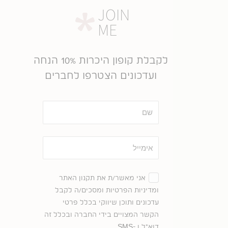
אדום
)
1
(
JOIN
פחות מאלף ש"ח
)
0
(
ME
זהב
)
0
(
סדרת ציורים "שברי זהות"
)
0
(
לקבלת קופון היכרות 10% הנחה
ילדים
)
0
(
ועדכונים הצטרפו לחברים
כתום
)
0
(
סדרת ציורים "כתמים"
)
1
(
שם
אימייל
הסכמה
אני מאשר/ת את תקנון האתר
ומדיניות הפרטיות ומסכים/ה לקבל
עדכונים ותוכן שיווקי בכלל פרטי
הקשר המצויים בידי החברה ובכלל זה
דוא"ל ו -SMS.